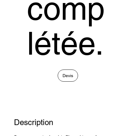
comp
létée.
Devis
Description