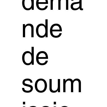
dema
nde
de
soum