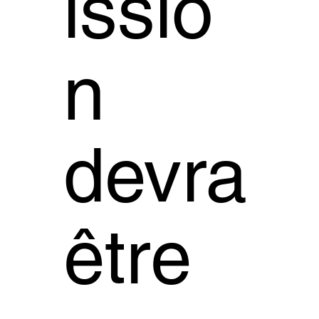
issio
n
devra
être