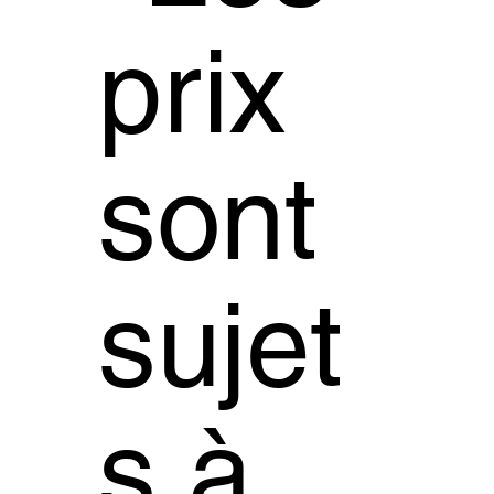
prix
sont
sujet
s à