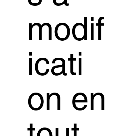
modif
icati
on en
tout